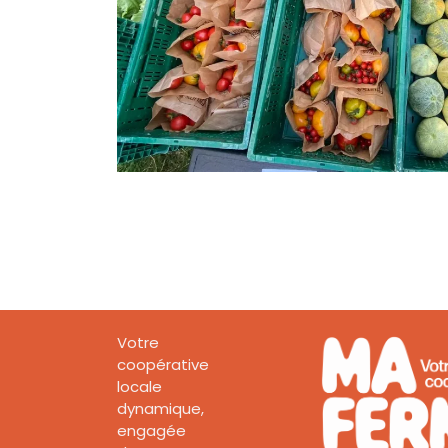
Votre
coopérative
locale
dynamique,
engagée