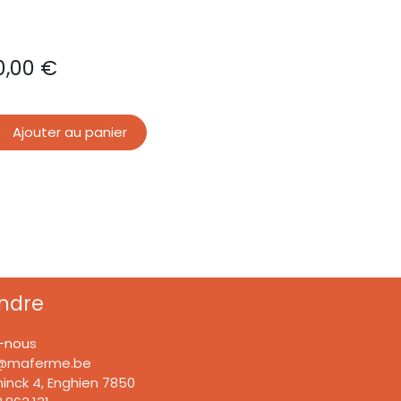
0,00 €
Ajouter au panier
indre
-nou
s
@maferme.be
inck 4, Enghien 7850