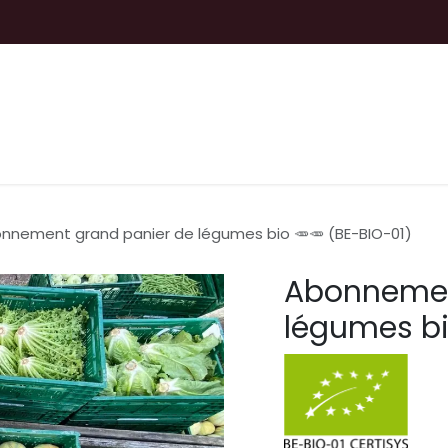
ir
Producteurs
Découvrir
Teambuilding
Doc
nnement grand panier de légumes bio 🥕🥕 (BE-BIO-01)
Abonnemen
légumes bi