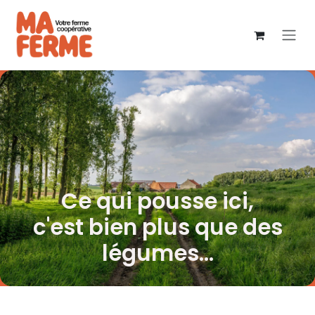
Se rendre au contenu
Ce qui pousse ici,
c'est bien plus que des
légumes...