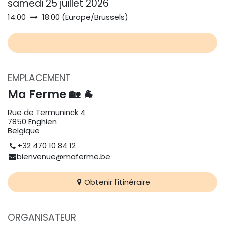
samedi 25 juillet 2026
14:00
18:00
(
Europe/Brussels
)
EMPLACEMENT
Ma Ferme 🏡 🐐
Rue de Termuninck 4
7850 Enghien
Belgique
+32 470 10 84 12
bienvenue@maferme.be
Obtenir l'itinéraire
ORGANISATEUR