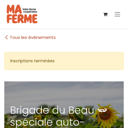
Se rendre au contenu
Tous les événements
Inscriptions terminées
Brigade du Beau 🫛
spéciale auto-