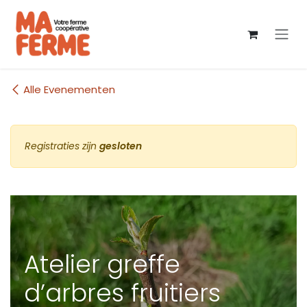
Overslaan naar inhoud
Alle Evenementen
Registraties zijn
gesloten
Atelier greffe
d’arbres fruitiers