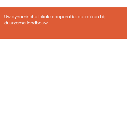
Uw dynamische lokale coöperatie, betrokken bij
duurzame landbouw.
Inschrijven
Kom eens langs.
Neem contact met ons op.
.