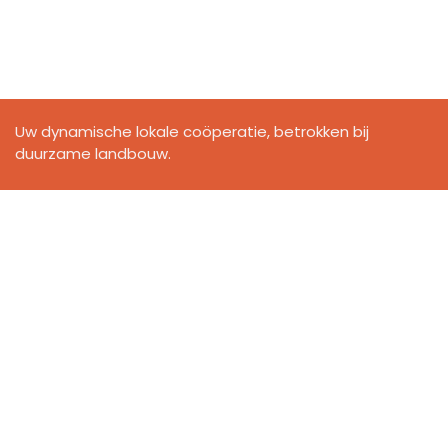
Uw dynamische lokale coöperatie, betrokken bij
duurzame landbouw.
Inschrijven