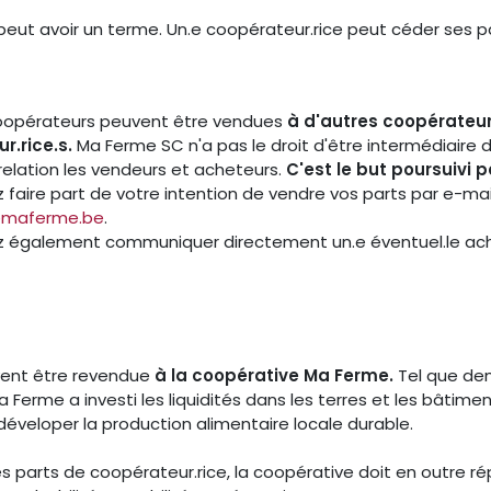
eut avoir un terme. Un.e coopérateur.rice peut céder ses pa
 coopérateurs peuvent être vendues
à d'autres coopérateur
r.rice.s.
Ma Ferme SC n'a pas le droit d'être intermédiaire 
elation les vendeurs et acheteurs.
C'est le but poursuivi 
faire part de votre intention de vendre vos parts par e-mai
@maferme.be
.
 également communiquer directement un.e éventuel.le ac
uvent être revendue
à la coopérative Ma Ferme.
Tel que de
 Ferme a investi les liquidités dans les terres et les bâtime
déveloper la production alimentaire locale durable.
s parts de coopérateur.rice, la coopérative doit en outre 