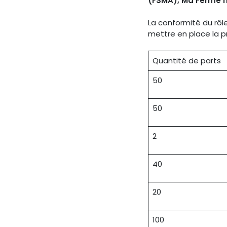
(FSMA), Ma Ferme n'
La conformité du rôl
mettre en place la 
Quantité de parts
50
50
2
40
20
100