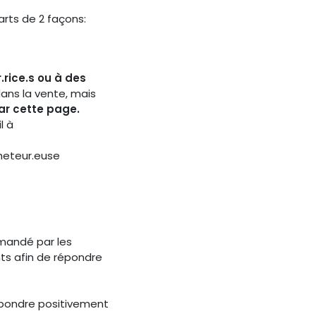
rts de 2 façons:
.rice.s ou à des
dans la vente, mais
par cette page.
l à
heteur.euse
mandé par les
nts afin de répondre
répondre positivement