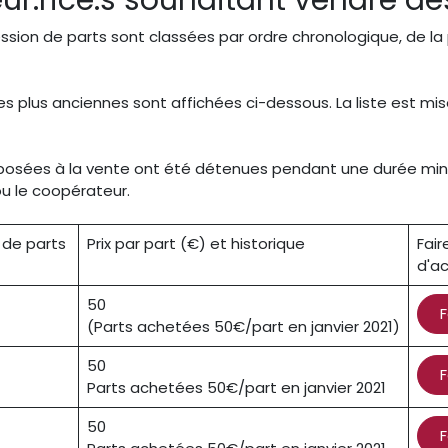
r.rice.s souhaitant vendre de
ion de parts sont classées par ordre chronologique, de la 
s plus anciennes sont affichées ci-dessous. La liste est mis
oposées à la vente ont été détenues pendant une durée mini
ou le coopérateur.
 de parts
Prix par part (€) et historique
Fair
d'a
50
F
(Parts achetées 50€/part en janvier 2021)
50
F
Parts achetées 50€/part en janvier 2021
50
F